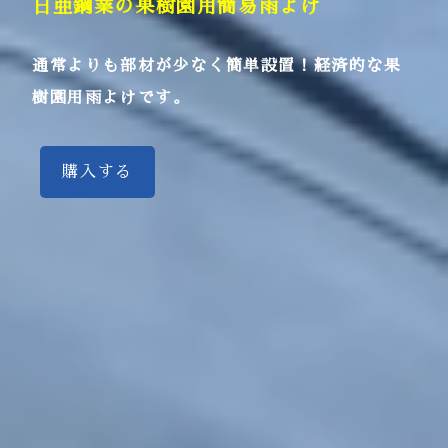
日亜鋼業の果樹園用簡易雨よけ
通常よりも部材が少なく簡単設置！経済的な果
樹園用雨よけです。
購入する